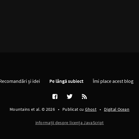
Recomandări și idei
Pe lângă subiect
Îmi place acest blog
Mountains et al. © 2026
•
Publicat cu
Ghost
•
Digital Ocean
informații despre licența JavaScript