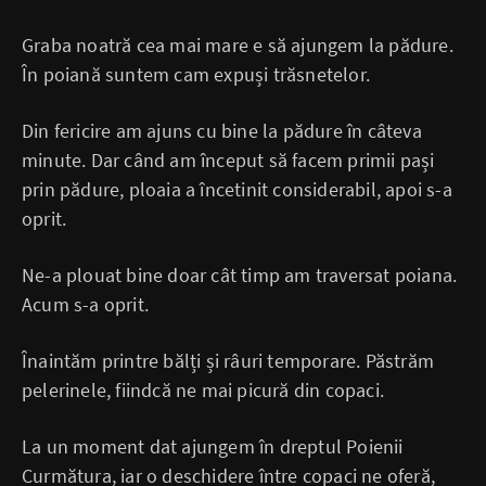
Graba noatră cea mai mare e să ajungem la pădure.
În poiană suntem cam expuși trăsnetelor.
Din fericire am ajuns cu bine la pădure în câteva
minute. Dar când am început să facem primii pași
prin pădure, ploaia a încetinit considerabil, apoi s-a
oprit.
Ne-a plouat bine doar cât timp am traversat poiana.
Acum s-a oprit.
Înaintăm printre bălți și râuri temporare. Păstrăm
pelerinele, fiindcă ne mai picură din copaci.
La un moment dat ajungem în dreptul Poienii
Curmătura, iar o deschidere între copaci ne oferă,