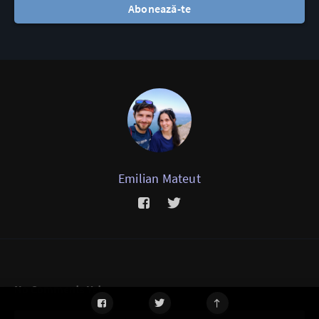
Abonează-te
Emilian Mateut
No Comments Yet