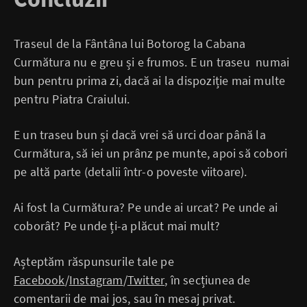
Traseul de la Fântâna lui Botorog la Cabana
Curmătura nu e greu și e frumos. E un traseu numai
bun pentru prima zi, dacă ai la dispoziție mai multe
pentru Piatra Craiului.
E un traseu bun și dacă vrei să urci doar până la
Curmătura, să iei un prânz pe munte, apoi să cobori
pe altă parte (detalii într-o poveste viitoare).
Ai fost la Curmătura? Pe unde ai urcat? Pe unde ai
coborât? Pe unde ți-a plăcut mai mult?
Așteptăm răspunsurile tale pe
Facebook
/
Instagram
/
Twitter
, în secțiunea de
comentarii de mai jos, sau în mesaj privat.