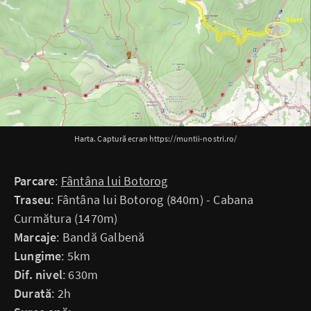
Harta. Captură ecran https://muntii-nostri.ro/
Parcare
:
Fântâna lui Botorog
Traseu
: Fântâna lui Botorog (840m) - Cabana
Curmătura (1470m)
Marcaje
: Bandă Galbenă
Lungime
: 5km
Dif. nivel
: 630m
Durată
: 2h