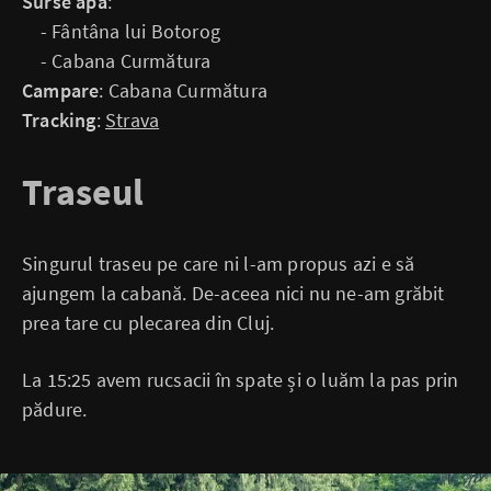
Surse apă
:
- Fântâna lui Botorog
- Cabana Curmătura
Campare
: Cabana Curmătura
Tracking
:
Strava
Traseul
Singurul traseu pe care ni l-am propus azi e să
ajungem la cabană. De-aceea nici nu ne-am grăbit
prea tare cu plecarea din Cluj.
La 15:25 avem rucsacii în spate și o luăm la pas prin
pădure.