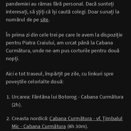
pandemiei au rămas fără personal. Dacă sunteți
interesați, să șțiți că își caută colegi. Doar sunați la
numărul de pe
site
.
În prima zi din cele trei pe care le avem la dispoziție
pentru Piatra Craiului, am urcat până la Cabana
Curmătura, unde ne-am pus corturile pentru două
nopți.
Aici e tot traseul, împărțit pe zile, cu linkuri spre
poveștile celorlalte două:
Urcarea: Fântâna lui Botorog - Cabana Curmătura
(2h).
Creasta nordică:
Cabana Curmătura - vf. Țimbalul
Mic - Cabana Curmătura
(8h 30m).