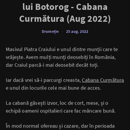
lui Botorog - Cabana
Curmătura (Aug 2022)
Drumeție
•
25 aug. 2022
Masivul Piatra Craiului e unul dintre munții care te
vrăjește. Avem mulți munți deosebiți în România,
dar Craiul parcă-i mai deosebit decât toți.
Iar dacă vrei să-i parcurgi creasta,
Cabana Curmătura
e unul din locurile cele mai bune de acces.
La cabană găsești izvor, loc de cort, mese, și o
echipă oameni ospitalieri care fac mâncare bună.
În mod normal ofereau și cazare, dar în perioada