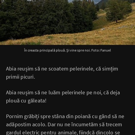
În creasta principală plouă. Și vine spre noi. Foto: Fanuel
Abia reușim să ne scoatem pelerinele, că simțim
primii picuri.
Abia reușim să ne luăm pelerinele pe noi, că deja
plouă cu găleata!
Pornim grăbiți spre stâna din poiană cu gând să ne
adăpostim acolo. Dar nu ne încumetăm să trecem
gardul electric pentru animale, fiindcă dincolo se