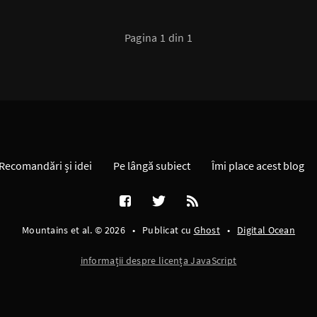
Pagina 1 din 1
Recomandări și idei
Pe lângă subiect
Îmi place acest blog
Mountains et al. © 2026
•
Publicat cu
Ghost
•
Digital Ocean
informații despre licența JavaScript